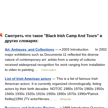
Смотреть что такое "Black Irish Camp And Tours" в
других словарях:
Art, Antiques, and Collections
— ▪ 2003 Introduction In 2002
major exhibitions such as Documenta 11 reflected the diverse
nature of contemporary art: artists from a variety of cultures
received widespread recognition for work ranging from installation
to video to painting …
Universalium
List of Irish American actors
— This is a list of famous Irish
American actors. It is currently organized chronologically, listing
actors by their birth decades. NOTOC 1980s 1970s 1960s 1950s
1940s 1930s 1920s 1910s 1900s 1890s 1870s 1990s*Patrick
Kelley(1994 )TV actorHeroes… …
Wikipedia
Business and Industry Review
— ▪ 1999 Introduction Overview