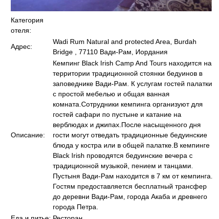
Категория
отеля:
Wadi Rum Natural and protected Area, Burdah
Адрес:
Bridge , 77110 Вади-Рам, Иордания
Кемпинг Black Irish Camp And Tours находится на
территории традиционной стоянки бедуинов в
заповеднике Вади-Рам. К услугам гостей палатки
с простой мебелью и общая ванная
комната.Сотрудники кемпинга организуют для
гостей сафари по пустыне и катание на
верблюдах и джипах.После насыщенного дня
Описание:
гости могут отведать традиционные бедуинские
блюда у костра или в общей палатке.В кемпинге
Black Irish проводятся бедуинские вечера с
традиционной музыкой, пением и танцами.
Пустыня Вади-Рам находится в 7 км от кемпинга.
Гостям предоставляется бесплатный трансфер
до деревни Вади-Рам, города Акаба и древнего
города Петра.
Еда и питье:
Ресторан