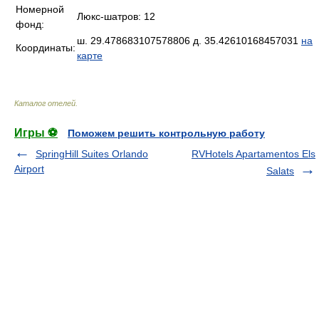
Номерной
Люкс-шатров: 12
фонд:
ш. 29.478683107578806 д. 35.42610168457031
на
Координаты:
карте
Каталог отелей
.
Игры ⚽
Поможем решить контрольную работу
SpringHill Suites Orlando
RVHotels Apartamentos Els
Airport
Salats