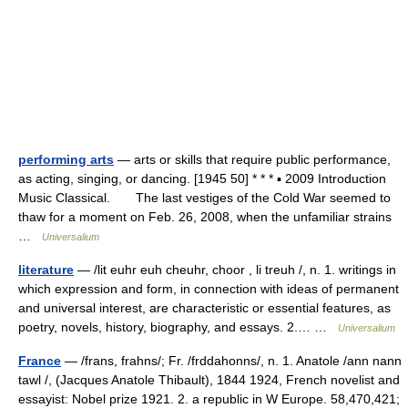
performing arts
— arts or skills that require public performance,
as acting, singing, or dancing. [1945 50] * * * ▪ 2009 Introduction
Music Classical. The last vestiges of the Cold War seemed to
thaw for a moment on Feb. 26, 2008, when the unfamiliar strains
…
Universalium
literature
— /lit euhr euh cheuhr, choor , li treuh /, n. 1. writings in
which expression and form, in connection with ideas of permanent
and universal interest, are characteristic or essential features, as
poetry, novels, history, biography, and essays. 2.… …
Universalium
France
— /frans, frahns/; Fr. /frddahonns/, n. 1. Anatole /ann nann
tawl /, (Jacques Anatole Thibault), 1844 1924, French novelist and
essayist: Nobel prize 1921. 2. a republic in W Europe. 58,470,421;