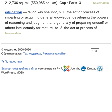
212,736 sq. mi. (550,985 sq. km). Cap.: Paris. 3.… …
Universalium
education
— /ej oo kay sheuhn/, n. 1. the act or process of
imparting or acquiring general knowledge, developing the powers
of reasoning and judgment, and generally of preparing oneself or
others intellectually for mature life. 2. the act or process of… …
Universalium
© Академик, 2000-2026
18+
Обратная связь:
Техподдержка
,
Реклама на сайте
👣 Путешествия
Экспорт словарей на сайты
, сделанные на PHP,
Joomla,
Drupal,
WordPress, MODx.